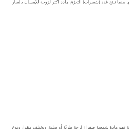
 بينما تنتج غدد (شعيرات) التعرّق مادة أكثر لزوجة للإمساك بالغبار
تيّة فهو مادة شمعية صفراء لزجة طريّة أو صلبة. ويختلف مقدار ونوع