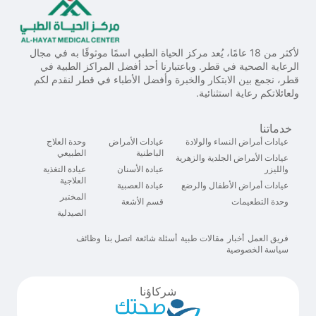
لأكثر من 18 عامًا، يُعد مركز الحياة الطبي اسمًا موثوقًا به في مجال
الرعاية الصحية في قطر. وباعتبارنا أحد أفضل المراكز الطبية في
قطر، نجمع بين الابتكار والخبرة وأفضل الأطباء في قطر لنقدم لكم
ولعائلاتكم رعاية استثنائية.
خدماتنا
عيادات أمراض النساء والولادة
عيادات الأمراض
وحدة العلاج
الباطنية
الطبيعي
عيادات الأمراض الجلدية والزهرية
والليزر
عيادة الأسنان
عيادة التغذية
العلاجية
عيادات أمراض الأطفال والرضع
عيادة العصبية
المختبر
وحدة التطعيمات
قسم الأشعة
الصيدلية
فريق العمل
أخبار
مقالات طبية
أسئلة شائعة
اتصل بنا
وظائف
سياسة الخصوصية
شركاؤنا