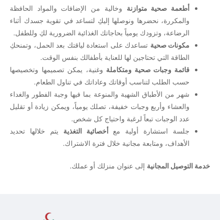
أطعمة صحية متوازنة
وخالية من الإضافات والمواد الحافظة
والمكررة، نحضرها ونوصلها إليكِ لتساعد في تقوية جسدك أثناء
الرضاعة، وتزودك يومياً بحاجاتك الغذائية الضرورية لكِ وللطفل.
مكونات صحية
تساعدك على استعادة لياقتك بعد الحمل، وتمنحكِ
الطاقة التي تحتاجين لها للعناية بأطفالك بنفس الوقت.
قائمة وجبات صحية ومتكاملة
وغنية، يمكن تصميمها وتخصيصها
حسب الطلب لتناسب أوقاتك وعاداتك في تناول الطعام.
شهر من الأطباق الشهية والمنوعة بما فيها وجبة الفطور والغداء
والعشاء وأربع وجبات خفيفة، تصلك يومياً، ويمكن زيادة أو تقليل
عدد الوجبات تبعاً لرغبة واحتياج كل شخص.
جلسة استشارة أولية مع
أخصائية التغذية
يتم خلالها تحديد
الأهداف، ومتابعة مجانية خلال فترة الاشتراك.
خدمة التوصيل المجانية
إلى عنوان منزلك أو عملك.