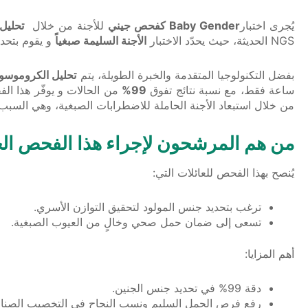
يُجرى اختبار
Baby Gender كفحص جيني
للأجنة من خلال
تحليل
NGS الحديثة، حيث يحدّد الاختبار
الأجنة السليمة صبغياً
و يقوم بتحدي
بفضل التكنولوجيا المتقدمة والخبرة الطويلة، يتم
تحليل الكروموسومات الخ
ساعة فقط، مع نسبة نتائج تفوق
99%
من الحالات و يوفّر هذا ال
من خلال استبعاد الأجنة الحاملة للاضطرابات الصبغية، وهي السب
من هم المرشحون لإجراء هذا الفحص الجيني Gender
يُنصح بهذا الفحص للعائلات التي:
ترغب بتحديد جنس المولود لتحقيق التوازن الأسري.
تسعى إلى ضمان حمل صحي وخالٍ من العيوب الصبغية.
أهم المزايا:
دقة 99% في تحديد جنس الجنين.
رفع فرص الحمل السليم ونسب النجاح في التخصيب الصنا