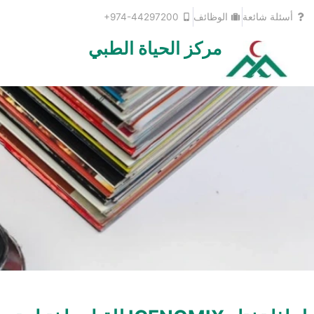
خطي
أسئلة شائعة
الوظائف
+974-44297200
لى
لمحتوى
مركز الحياة الطبي