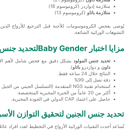
متلازمة إدواردز (كروموسوم 18)
متلازمة باتاو
(كروموسوم 13)
يُوصى بفحص الكروموسومات للأجنة قبل الترجيع للأزواج الذين
التشوهات الوراثية الشائعة.
مزايا اختبار Baby Genderلتحديد جنس الجنين و تحليل الكروموسومات
تحديد جنس المولود
بشكل دقيق مع فحص شامل لأهم الاض
داون
و دواردزو
باتاو
).
النتائج خلال 24 ساعة فقط.
دقة تصل إلى 99%
استخدام تقنية NGS المتقدمة (التسلسل الجيني من الجيل التالي)
أكثر من 20 عاماً من الخبرة المخبرية المتخصصة.
حاصل على اعتماد CAP الدولي في الجودة المخبرية.
تحديد جنس الجنين لتحقيق التوازن الأسر
تُساعد أحدث التقنيات الوراثية الأزواج في التخطيط لعدد افراد عا