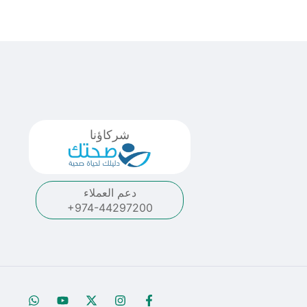
شركاؤنا
دعم العملاء
+974-44297200
W
Y
X
I
F
h
o
-
n
a