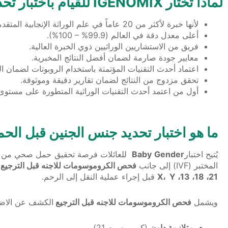
لماذا تختار IGENOMIX للقيام باختبار تحديد جنس الجنين قبل الحمل ؟
لأنها خبرة لأكثر من 20 عاماً في علم الوراثة الإنجابية المتقدمة.
أعلى معدل دقة في العالم (99.9% – 100%).
فريق من الاستشاريين الوراثيين ذوي الخبرة العالية.
معايير جودة صارمة لضمان أفضل النتائج المخبرية.
اعتماد أحدث التقنيات المؤتمتة باستخدام الروبوتات لضمان ا
تحقق مزدوج من النتائج لضمان تقارير دقيقة وموثوقة.
أول من اعتمد أحدث التقنيات الوراثية المتطورة على مستوى 
ما هو اختبار تحديد جنس الجنين قبل الح
يُتيح اختبار
Baby Gender
للعائلات فرصة تحقيق حمل صحي من 
المختبر (IVF) إلى جانب
فحص الكروموسومات للاجنه قبل الترجيع
21، 18، 13، X، Y
قبل إجراء عملية النقل إلى الرحم.
ويشمل
فحص الكروموسومات للاجنه قبل الترجيع
الكشف
عن
الاض
متلازمة داون
(كروموسوم 21)