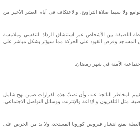
امع ولا سيما صلاة التراويح، والاعتكاف في أيام العشر الأخير من
طة اللصيقة بين الأشخاص عبر استنشاق الرذاذ التنفسي وملامسة
لاق المساجد وفرض القيود على الحركة مما سيؤثر بشكل مباشر على
جتماعية الآمنة في شهر رمضان.
 المنظمة بأن يستند أي قرار يتم اتخاذه إلى تقييم المخاطر الناتجة عنه، وأن تصبّ هذه القرارات ضمن نهج شامل
ضية، مثل التلفزيون والإذاعة والإنترنت ووسائل التواصل الاجتماعي،
 الصلة بمنع انتشار فيروس كورونا المستجد، ولا بد من الحرص على