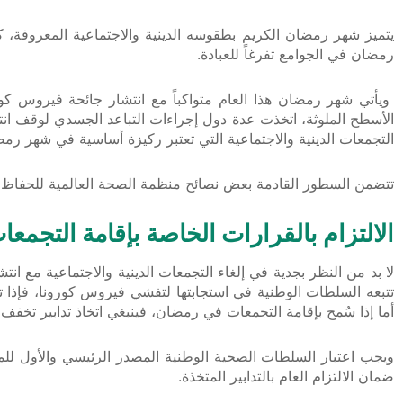
يتميز شهر رمضان الكريم بطقوسه الدينية والاجتماعية المعروفة، كا
رمضان في الجوامع تفرغاً للعبادة.
ويأتي شهر رمضان هذا العام متواكباً مع انتشار جائحة فيروس ك
الأسطح الملوثة، اتخذت عدة دول إجراءات التباعد الجسدي لوقف ان
التجمعات الدينية والاجتماعية التي تعتبر ركيزة أساسية في شهر رمض
تتضمن السطور القادمة بعض نصائح منظمة الصحة العالمية للحفاظ ع
الالتزام بالقرارات الخاصة بإقامة التجمعات
تتبعه السلطات الوطنية في استجابتها لتفشي فيروس كورونا، فإذا تقرر
أما إذا سُمح بإقامة التجمعات في رمضان، فينبغي اتخاذ تدابير تخ
ويجب اعتبار السلطات الصحية الوطنية المصدر الرئيسي والأول للمع
ضمان الالتزام العام بالتدابير المتخذة.