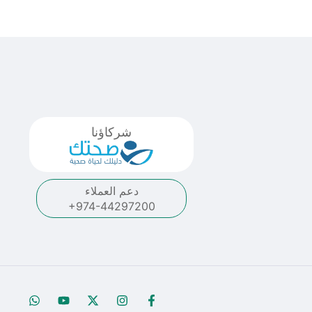
شركاؤنا
دعم العملاء
+974-44297200
W
Y
X
I
F
h
o
-
n
a