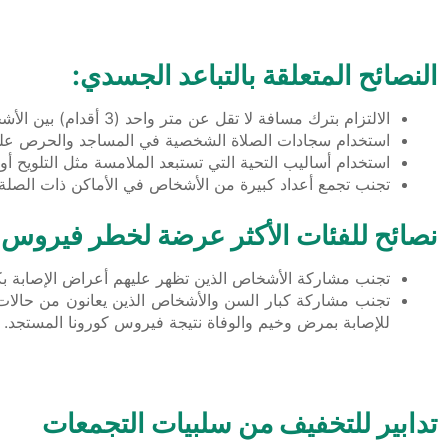
النصائح المتعلقة بالتباعد الجسدي:
الالتزام بترك مسافة لا تقل عن متر واحد (3 أقدام) بين الأشخاص في جميع الأوقات وخاصة عند التواجد في المساجد أو مراكز التسوق وغير ذلك.
استخدام سجادات الصلاة الشخصية في المساجد والحرص على
استخدام أساليب التحية التي تستبعد الملامسة مثل التلويح أو 
تجنب تجمع أعداد كبيرة من الأشخاص في الأماكن ذات الصلة ب
نصائح للفئات الأكثر عرضة لخطر فيروس ك
تجنب مشاركة الأشخاص الذين تظهر عليهم أعراض الإصابة بكوفيد-19 في الفعاليات والاجتماعات، مع اتخاذ التدابير العلاجية المناسبة عند الإصابة بفيروس 
تجنب مشاركة كبار السن والأشخاص الذين يعانون من حالات 
للإصابة بمرض وخيم والوفاة نتيجة فيروس كورونا المستجد.
تدابير للتخفيف من سلبيات التجمعات