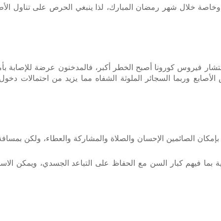
خاصة خلال شهر رمضان المبارك، لذا ينبغي الحرص على تناول الأطعم
تشار فيروس كورونا أصبح الخطر أكبر، فالمدخنون عرضة للإصابة بأم
 كما أنه عند التدخين تلامس الأصابع وربما السجائر الملوثة الشفاه مما يزيد من 
 بإمكان الصائمين الإحسان والصلاة والمشاركة والعطاء، ولكن بمساف
نية بما فيهم كبار السن مع الحفاظ على التباعد الجسدي، ويمكن الاست