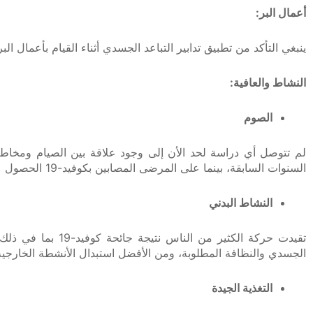
أعمال البر:
ينبغي التأكد من تطبيق تدابير التباعد الجسدي أثناء القيام بأعمال ال
النشاط والعافية:
الصوم
لم تتوصل أي دراسة لحد الأن إلى وجود علاقة بين الصيام ومخاط
السنوات السابقة، بينما على المرضى المصابين بكوفيد-19 الحصول على رخصة شرعية لإفطار شهر رمضان بالتشاور مع أطبائهم.
النشاط البدني
تقيدت حركة الكثي
الجسدي والنظافة المطلوبة، ومن الأفضل استبدال الأنشطة الخارجية ب
التغذية الجيدة