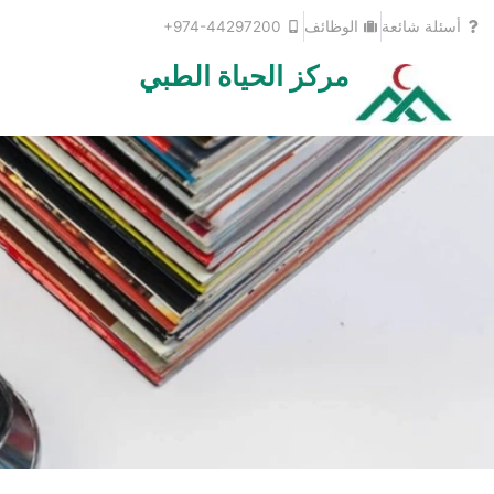
خطي
أسئلة شائعة
الوظائف
+974-44297200
لى
لمحتوى
مركز الحياة الطبي