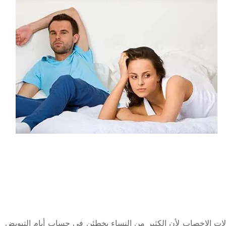
الات الاخصاب لأن الكثير من النساء يخطئن في حساب أيام التبويض