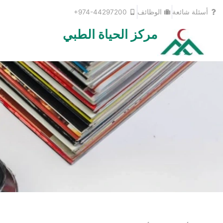
خطي
أسئلة شائعة
الوظائف
+974-44297200
لى
لمحتوى
مركز الحياة الطبي