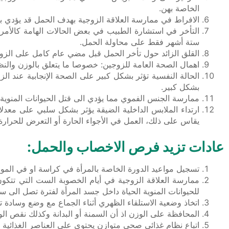
الخاصة بهن.
الافراط في ممارسة العلاقة الزوجية بهدف الحمل قد يؤدي بع
ستة أشهر فقط على محاولة الحمل.
القلق الزائد حول تأخر الحمل قبل مضي عام كامل على الزواج خ
اهمال الصحة العامة للزوجين: خصوصا ما يتعلق بالوزن والنظا
الحالة النفسية تؤثر بشكل كبير على الصحة الإنجابية عند 
بشكل كبير.
ممارسة الجنس الفموي مما يؤدي الى قتل الحيوانات المنوية 
ارتداء الملابس الداخلية الضيقة يؤثر بشكل سلبي على معد
يقاس على ذلك، العمل في الأجواء الحارة أو التعرض للحرارة 
عادات تزيد فرص الاخصاب والحمل:
تسجيل مواعيد الدورة الخاصة بالمرأة في كراسة او في الموب
للحيوانات المنوية الحياة داخل جسد المرأة لفترة تصل الى ستة
اتخاذ وضعية الاستلقاء الظهري أثناء الجماع مع وضع وسادة تحت المقعد و
المحافظة على الوزن اذ أن السمنة أو البدانة وكذلك نقص الو
اتباع نظام غذائي صحي متوازن يحتوي على العناصر الغذائية 