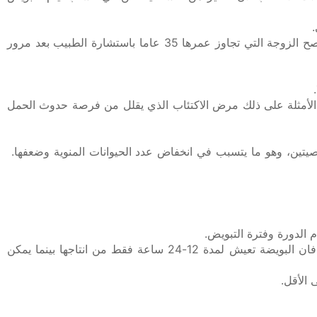
التأخر في استشارة الطبيب في بعض الحالات الهامة كالأمراض المنتقلة جنسيا وسوابق الإجهاض أو الحمل خارج الرحم. كذلك تنصح الزوجة التي تجاوز عمرها 35 عاما باستشارة الطبيب بعد مرور
من الأمثلة على ذلك مرض الاكتئاب الذي يقلل من فرصة حدوث الحمل
صيتين، وهو ما يتسبب في انخفاض عدد الحيوانات المنوية وضعفها.
 الدورة وفترة التبويض.
ممارسة العلاقة الزوجية في أيام الخصوبة الست التي تتكون من الأيام الخمسة السابقة للتبويض ويوم التبويض نفسه. كما نعلم فان البويضة تعيش لمدة 12-24 ساعة فقط من انتاجها بينما يمكن