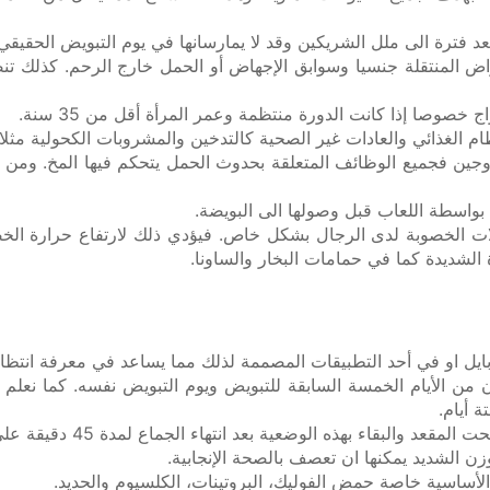
د فترة الى ملل الشريكين وقد لا يمارسانها في يوم التبويض الحقيقي.
صوصا إذا كانت الدورة منتظمة وعمر المرأة أقل من 35 سنة.
م الغذائي والعادات غير الصحية كالتدخين والمشروبات الكحولية مثلا.
الزوجين فجميع الوظائف المتعلقة بحدوث الحمل يتحكم فيها المخ. و
بواسطة اللعاب قبل وصولها الى البويضة.
لات الخصوبة لدى الرجال بشكل خاص. فيؤدي ذلك لارتفاع حرارة الخ
الشديدة كما في حمامات البخار والساونا.
ايل او في أحد التطبيقات المصممة لذلك مما يساعد في معرفة انتظام
 أيام.
البقاء بهذه الوضعية بعد انتهاء الجماع لمدة 45 دقيقة على الأقل.
زن الشديد يمكنها ان تعصف بالصحة الإنجابية.
الأساسية خاصة حمض الفوليك، البروتينات، الكلسيوم والحديد.