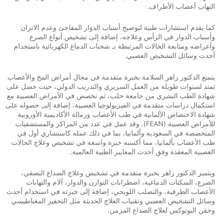
التهاب أعصاب الأطراف.
كما يقدم استشارات طبية لتوضيح أسباب الدوار المفاجئ وعدم الاتزان
وأسباب الدوار في الرأس وعلاجه، إضافة إلى تشخيص أنواع الصرع
وأعراضه ومتابعة الحالات المرتبطة بـ شحنات الدماغ الكهربائية باستخدام
أحدث وسائل التشخيص العصبي.
يتمتع الدكتور زاهر السلامة بخبرة متقدمة في مجال أمراض المخ والأعصاب
تمتد لسنوات طويلة من العمل السريري والتدريب الدولي، حيث حصل على
شهادة الطب البشري من جامعة حلب، ثم تخصص في الأمراض العصبية مع
استكمال دراسات متقدمة في الفيزيولوجيا العصبية، إضافة إلى حصوله على
شهادة الاختصاص الألمانية في طب الأعصاب وزمالة الأكاديمية الأوروبية
للأمراض العصبية (FEAN). وقد عمل في عدد من المراكز والمستشفيات
المتخصصة في السعودية وألمانيا، بما في ذلك عمله كاستشاري أول في
طب الأعصاب بألمانيا، مما أكسبه خبرة واسعة في تشخيص وعلاج الحالات
العصبية المعقدة وفق أحدث المعايير الطبية العالمية.
ويتميز الدكتور زاهر بخبرة متقدمة في تشخيص وعلاج الصداع النصفي،
الصرع، السكتات الدماغية، اضطرابات التوازن والدوار، آلام والتهابات
الأعصاب الطرفية، والتصلب اللويحي، إضافة إلى خبرته في استخدام أحدث
وسائل التشخيص العصبي وتقنيات العلاج الحديثة مثل التحفيز المغناطيسي
وحقن البوتوكس لعلاج الصداع المزمن.